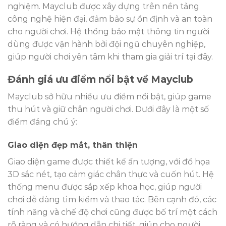
nghiệm. Mayclub được xây dựng trên nền tảng
công nghệ hiện đại, đảm bảo sự ổn định và an toàn
cho người chơi. Hệ thống bảo mật thông tin người
dùng được vận hành bởi đội ngũ chuyên nghiệp,
giúp người chơi yên tâm khi tham gia giải trí tại đây.
Đánh giá ưu điểm nổi bật về Mayclub
Mayclub sở hữu nhiều ưu điểm nổi bật, giúp game
thu hút và giữ chân người chơi. Dưới đây là một số
điểm đáng chú ý:
Giao diện đẹp mắt, thân thiện
Giao diện game được thiết kế ấn tượng, với đồ họa
3D sắc nét, tạo cảm giác chân thực và cuốn hút. Hệ
thống menu được sắp xếp khoa học, giúp người
chơi dễ dàng tìm kiếm và thao tác. Bên cạnh đó, các
tính năng và chế độ chơi cũng được bố trí một cách
rõ ràng và có hướng dẫn chi tiết, giúp cho người