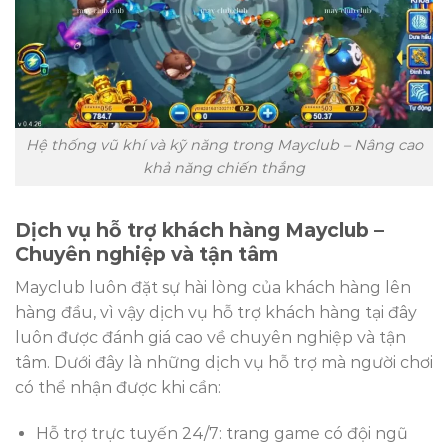
Hệ thống vũ khí và kỹ năng trong Mayclub – Nâng cao
khả năng chiến thắng
Dịch vụ hỗ trợ khách hàng Mayclub –
Chuyên nghiệp và tận tâm
Mayclub luôn đặt sự hài lòng của khách hàng lên
hàng đầu, vì vậy dịch vụ hỗ trợ khách hàng tại đây
luôn được đánh giá cao về chuyên nghiệp và tận
tâm. Dưới đây là những dịch vụ hỗ trợ mà người chơi
có thể nhận được khi cần:
Hỗ trợ trực tuyến 24/7: trang game có đội ngũ