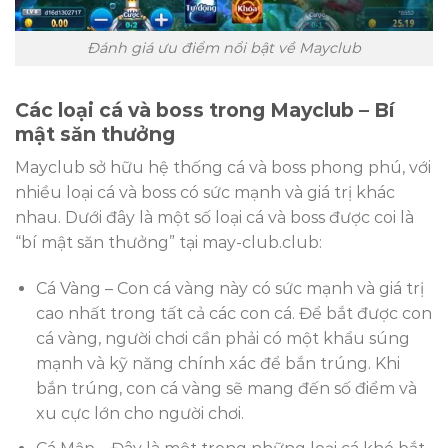
Đánh giá ưu điểm nổi bật về Mayclub
Các loại cá và boss trong Mayclub – Bí
mật săn thưởng
Mayclub sở hữu hệ thống cá và boss phong phú, với
nhiều loại cá và boss có sức mạnh và giá trị khác
nhau. Dưới đây là một số loại cá và boss được coi là
“bí mật săn thưởng” tại may-club.club:
Cá Vàng – Con cá vàng này có sức mạnh và giá trị
cao nhất trong tất cả các con cá. Để bắt được con
cá vàng, người chơi cần phải có một khẩu súng
mạnh và kỹ năng chính xác để bắn trúng. Khi
bắn trúng, con cá vàng sẽ mang đến số điểm và
xu cực lớn cho người chơi.