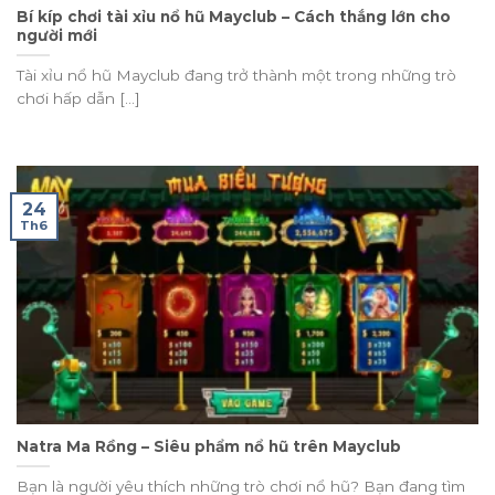
Bí kíp chơi tài xỉu nổ hũ Mayclub – Cách thắng lớn cho
người mới
Tài xỉu nổ hũ Mayclub đang trở thành một trong những trò
chơi hấp dẫn [...]
24
Th6
Natra Ma Rồng – Siêu phẩm nổ hũ trên Mayclub
Bạn là người yêu thích những trò chơi nổ hũ? Bạn đang tìm