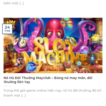
kiếm một [...]
24
Th6
Nổ Hũ Đổi Thưởng Mayclub – Bùng nổ may mắn, đổi
thưởng liền tay
Trong thế giới game online hiện nay, nổ hũ đổi thưởng đã trở
thành một [...]