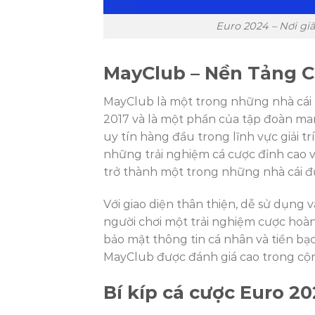
Euro 2024 – Nơi gi
MayClub – Nền Tảng C
MayClub là một trong những nhà cái 
2017 và là một phần của tập đoàn ma
uy tín hàng đầu trong lĩnh vực giải tr
những trải nghiệm cá cược đỉnh cao 
trở thành một trong những nhà cái đư
Với giao diện thân thiện, dễ sử dụng
người chơi một trải nghiệm cược hoàn h
bảo mật thông tin cá nhân và tiền bạ
MayClub được đánh giá cao trong cộ
Bí kíp cá cược Euro 2