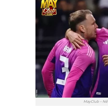
MayClub – Nề