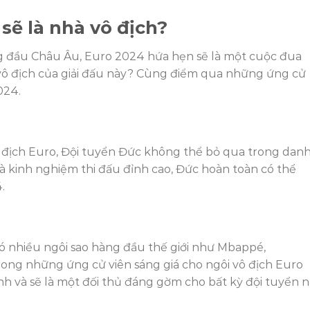
sẽ là nhà vô địch?
ng đầu Châu Âu, Euro 2024 hứa hẹn sẽ là một cuộc đua
hà vô địch của giải đấu này? Cùng điểm qua những ứng cử
024.
vô địch Euro, Đội tuyển Đức không thể bỏ qua trong dan
 và kinh nghiệm thi đấu đỉnh cao, Đức hoàn toàn có thể
.
ó nhiều ngôi sao hàng đầu thế giới như Mbappé,
ong những ứng cử viên sáng giá cho ngôi vô địch Euro
h và sẽ là một đối thủ đáng gờm cho bất kỳ đội tuyển n