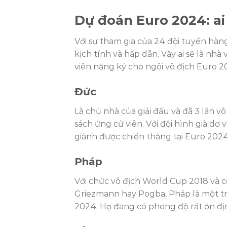
Dự đoán Euro 2024: ai 
Với sự tham gia của 24 đội tuyển hà
kịch tính và hấp dẫn. Vậy ai sẽ là n
viên nặng ký cho ngôi vô địch Euro 2
Đức
Là chủ nhà của giải đấu và đã 3 lần 
sách ứng cử viên. Với đội hình già dơ
giành được chiến thắng tại Euro 2024
Pháp
Với chức vô địch World Cup 2018 và c
Griezmann hay Pogba, Pháp là một tr
2024. Họ đang có phong độ rất ổn địn