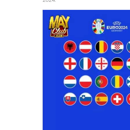
2024.