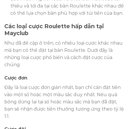
thiểu và tối đa tại các bàn Roulette khác nhau để
có thể lựa chọn bàn phù hợp với túi tiền của bạn.
Các loại cược Roulette hấp dẫn tại
Mayclub
Như đã đề cập ở trên, có nhiều loại cược khác nhau
mà bạn có thể đặt tại bàn Roulette. Dưới đây là
những loại cược phổ biến và cách đặt cược của
chúng:
Cược đơn
Đây là loại cược đơn giản nhất, bạn chỉ cần đặt tiền
vào một số hoặc một màu sắc duy nhất. Nếu quả
bóng dừng lại tại số hoặc màu sắc mà bạn đã đặt,
bạn sẽ nhận được tiền thưởng tương ứng theo tỷ lệ
1:1.