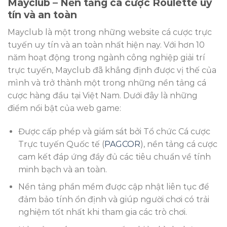
Mayclub – Nền tảng cá cược Roulette uy
tín và an toàn
Mayclub là một trong những website cá cược trực
tuyến uy tín và an toàn nhất hiện nay. Với hơn 10
năm hoạt động trong ngành công nghiệp giải trí
trực tuyến, Mayclub đã khẳng định được vị thế của
mình và trở thành một trong những nền tảng cá
cược hàng đầu tại Việt Nam. Dưới đây là những
điểm nổi bật của web game:
Được cấp phép và giám sát bởi Tổ chức Cá cược
Trực tuyến Quốc tế (
PAGCOR
), nền tảng cá cược
cam kết đáp ứng đầy đủ các tiêu chuẩn về tính
minh bạch và an toàn.
Nền tảng phần mềm được cập nhật liên tục để
đảm bảo tính ổn định và giúp người chơi có trải
nghiệm tốt nhất khi tham gia các trò chơi.