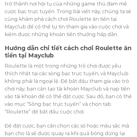
trở thành nơi hội tụ của những game thủ đam mê
cược bạc trực tuyến. Trong bài viết này, chúng ta sẽ
cùng khám phá cách chơi Roulette ăn tiền tại
Mayclub để có thể tự tin tham gia vào cuộc chơi và
kiếm được những khoản tiền thưởng hấp dẫn.
Hướng dẫn chi tiết cách chơi Roulette ăn
tiền tại Mayclub
Roulette là một trong những trò chơi được yêu
thích nhất tại các sòng bạc trực tuyến, và Mayclub
không phải là ngoại lệ. Để bắt đầu tham gia vào trò
chơi này, bạn cần tạo tài khoản Mayclub và nạp tiền
vào tài khoản để có thể đặt cược. Sau đó, bạn có thể
vào mục “Sòng bạc trực tuyến” và chọn tab
“Roulette” để bắt đầu cuộc chơi.
Để đặt cược, bạn cần chọn các số hoặc màu sắc mà
bạn cho là sẽ được quay ra khi quả bóng dừng lại